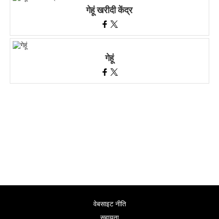
गेहूं खरीदी केंद्र
गेहूं
वेबसाइट नीति
सहायता